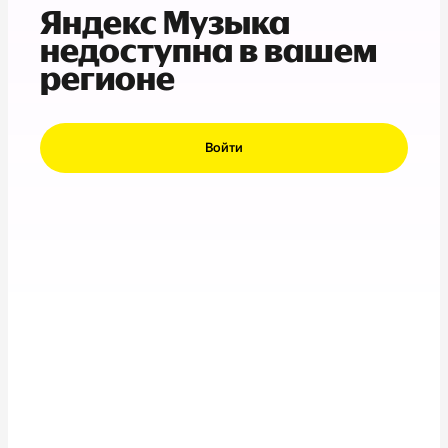
Яндекс Музыка
недоступна в вашем
регионе
Войти