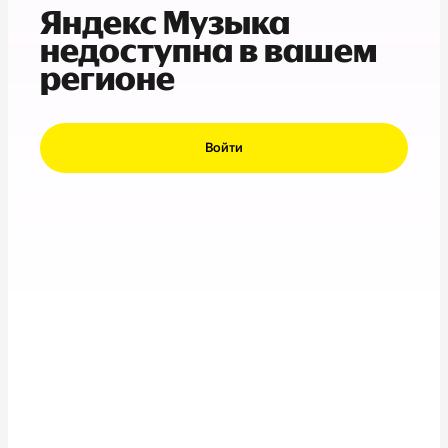
Яндекс Музыка
недоступна в вашем
регионе
Войти