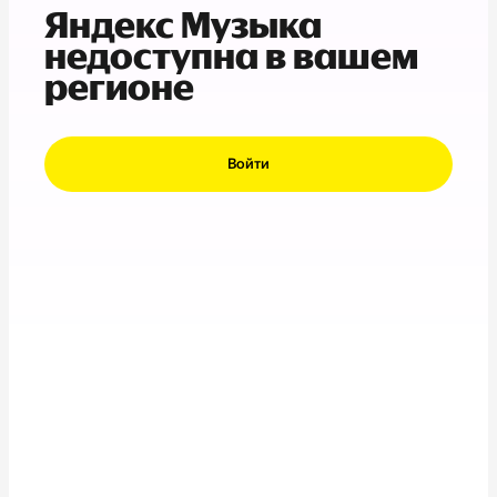
Яндекс Музыка
недоступна в вашем
регионе
Войти