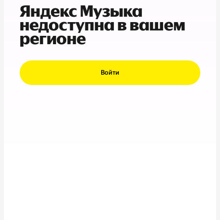
Яндекс Музыка
недоступна в вашем
регионе
Войти