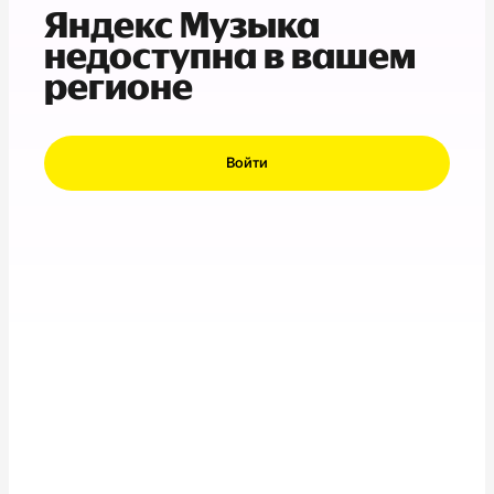
Яндекс Музыка
недоступна в вашем
регионе
Войти