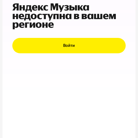
Яндекс Музыка
недоступна в вашем
регионе
Войти