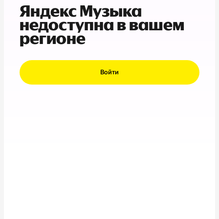
Яндекс Музыка
недоступна в вашем
регионе
Войти