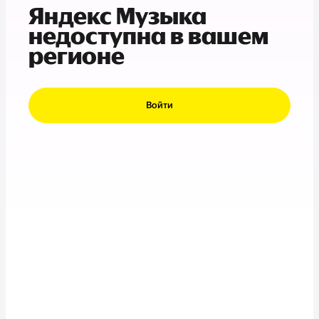
Яндекс Музыка
недоступна в вашем
регионе
Войти