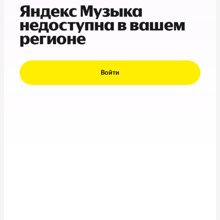
Яндекс Музыка
недоступна в вашем
регионе
Войти