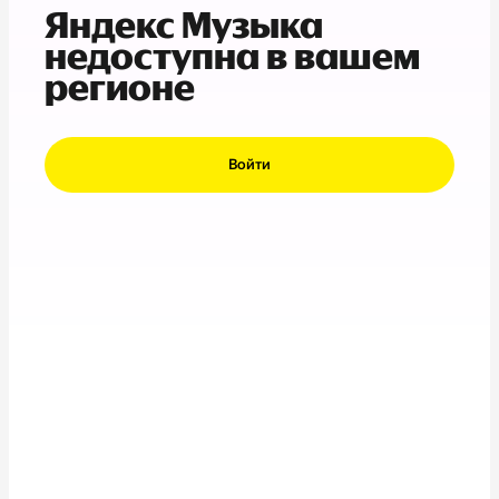
Яндекс Музыка
недоступна в вашем
регионе
Войти