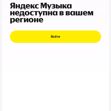
Яндекс Музыка
недоступна в вашем
регионе
Войти