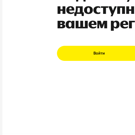
недоступн
вашем ре
Войти