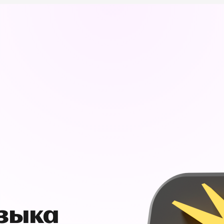
узыка