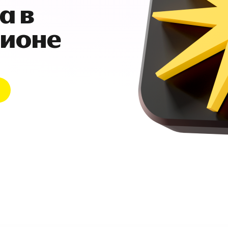
а в
гионе