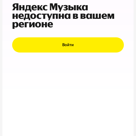
Яндекс Музыка
недоступна в вашем
регионе
Войти