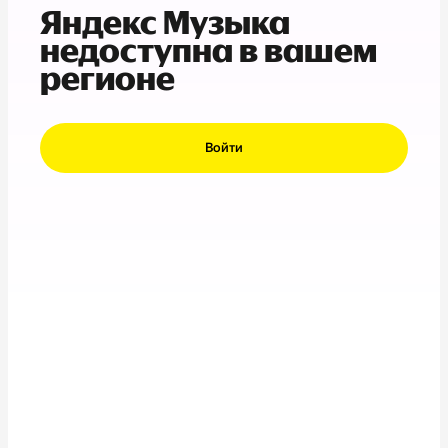
Яндекс Музыка
недоступна в вашем
регионе
Войти