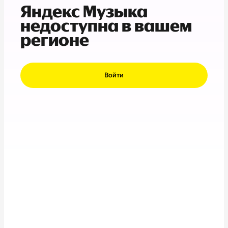
Яндекс Музыка
недоступна в вашем
регионе
Войти