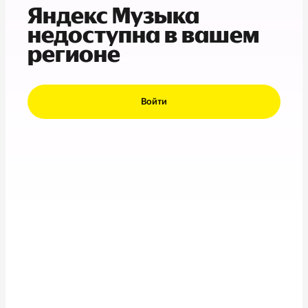
Яндекс Музыка
недоступна в вашем
регионе
Войти