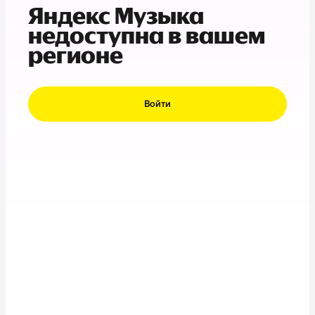
Яндекс Музыка
недоступна в вашем
регионе
Войти