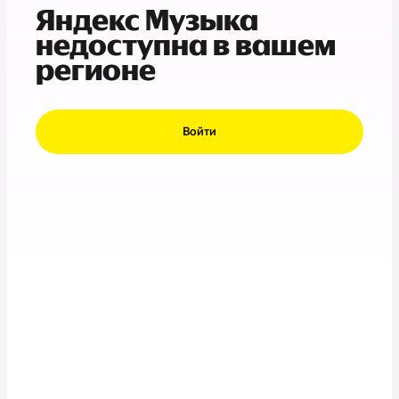
Яндекс Музыка
недоступна в вашем
регионе
Войти