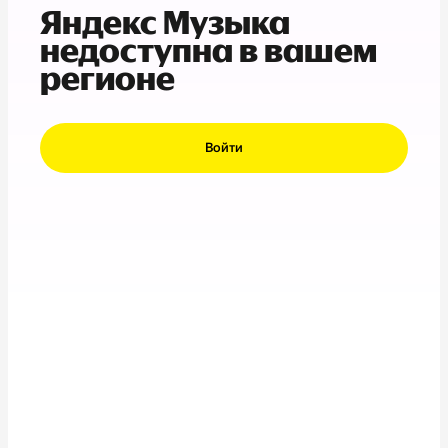
Яндекс Музыка
недоступна в вашем
регионе
Войти