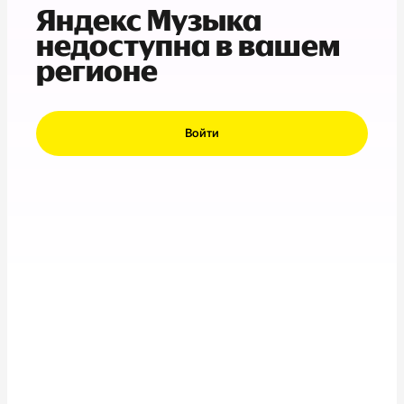
Яндекс Музыка
недоступна в вашем
регионе
Войти