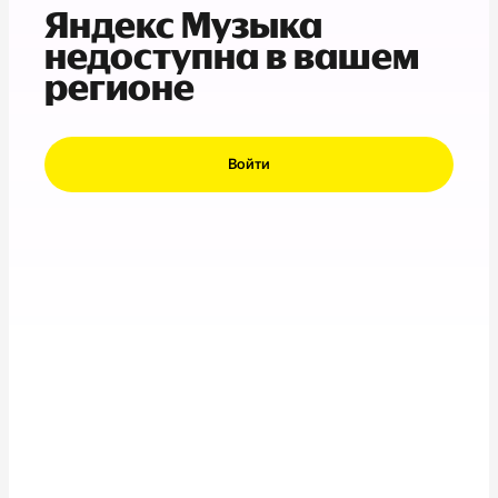
Яндекс Музыка
недоступна в вашем
регионе
Войти