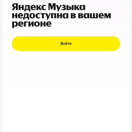
Яндекс Музыка
недоступна в вашем
регионе
Войти