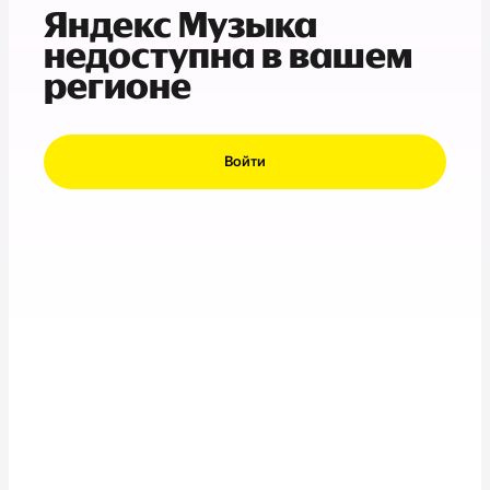
Яндекс Музыка
недоступна в вашем
регионе
Войти