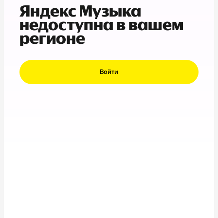
Яндекс Музыка
недоступна в вашем
регионе
Войти