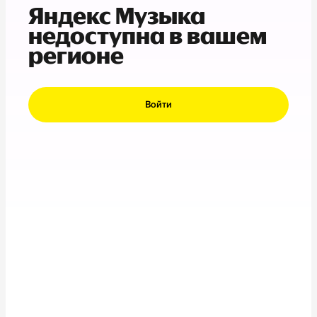
Яндекс Музыка
недоступна в вашем
регионе
Войти