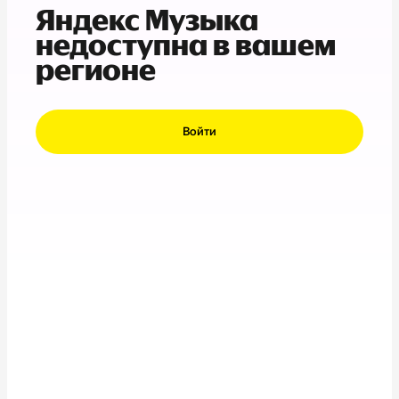
Яндекс Музыка
недоступна в вашем
регионе
Войти