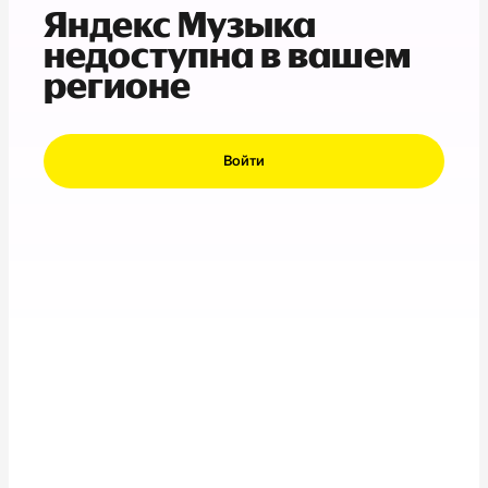
Яндекс Музыка
недоступна в вашем
регионе
Войти