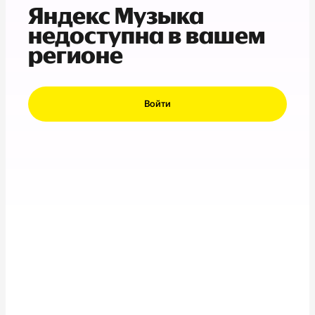
Яндекс Музыка
недоступна в вашем
регионе
Войти