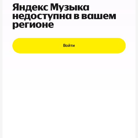
Яндекс Музыка
недоступна в вашем
регионе
Войти