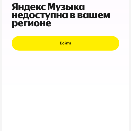
Яндекс Музыка
недоступна в вашем
регионе
Войти