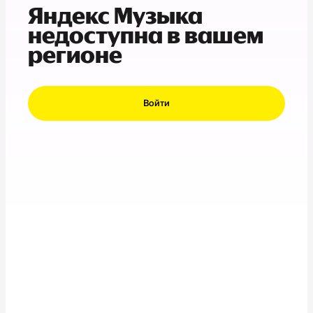
Яндекс Музыка
недоступна в вашем
регионе
Войти