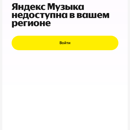
Яндекс Музыка
недоступна в вашем
регионе
Войти