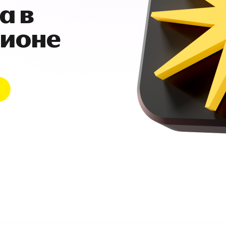
а в
гионе