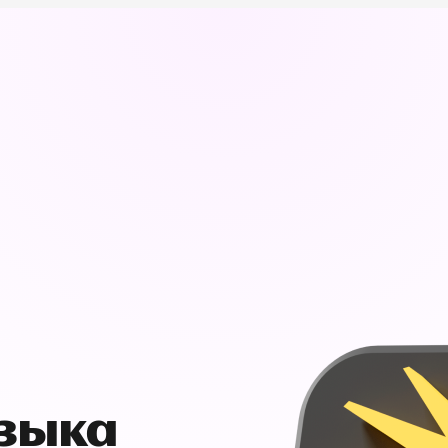
узыка