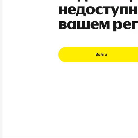
недоступн
вашем ре
Войти