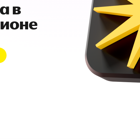
а в
гионе