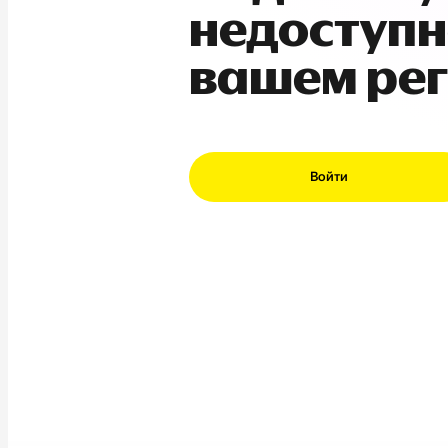
недоступн
вашем ре
Войти