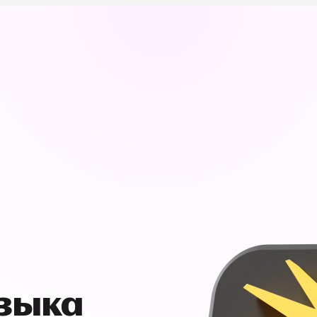
узыка