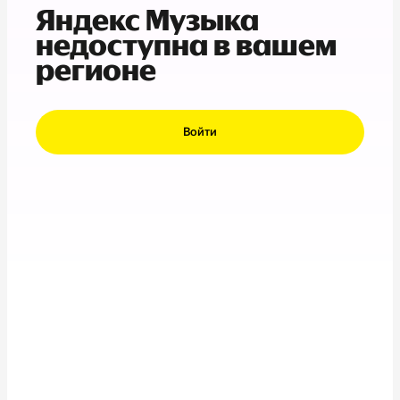
Яндекс Музыка
недоступна в вашем
регионе
Войти