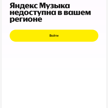
Яндекс Музыка
недоступна в вашем
регионе
Войти