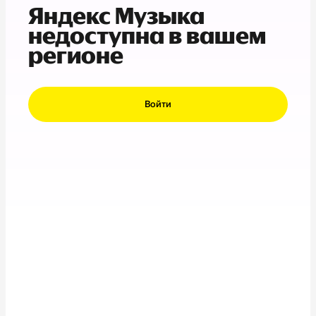
Яндекс Музыка
недоступна в вашем
регионе
Войти