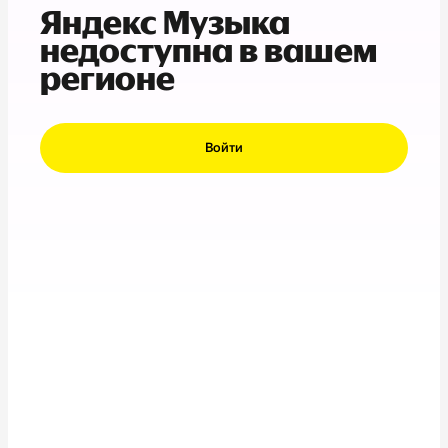
Яндекс Музыка
недоступна в вашем
регионе
Войти