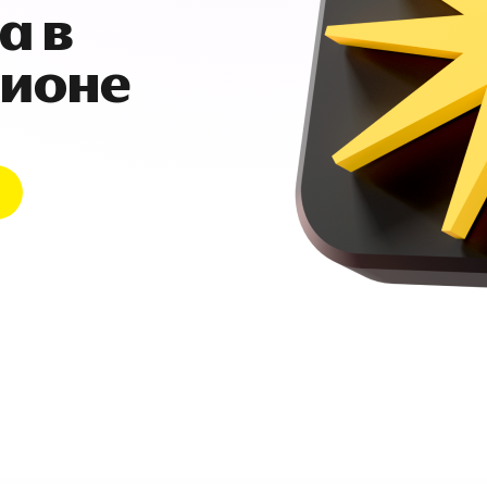
а в
гионе