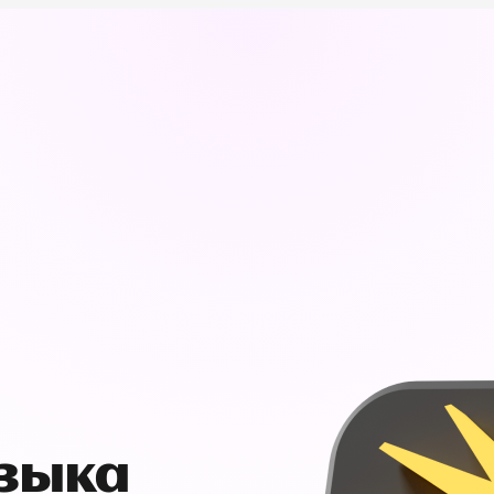
узыка