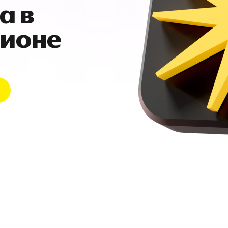
а в
гионе