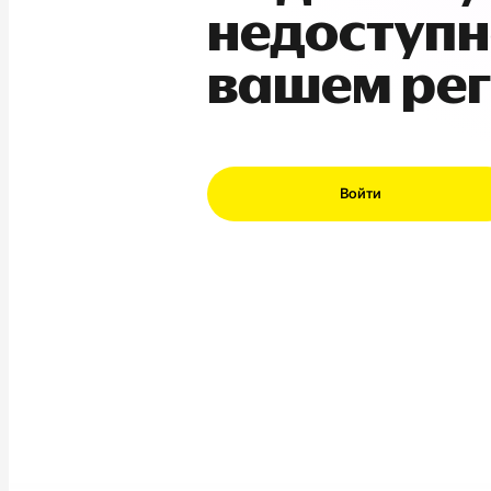
недоступн
вашем ре
Войти