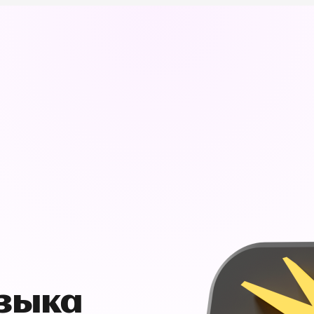
узыка