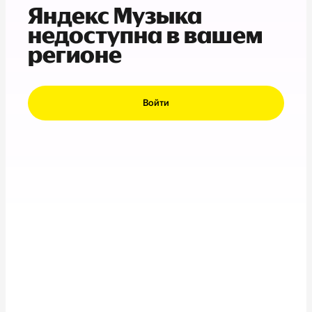
Яндекс Музыка
недоступна в вашем
регионе
Войти