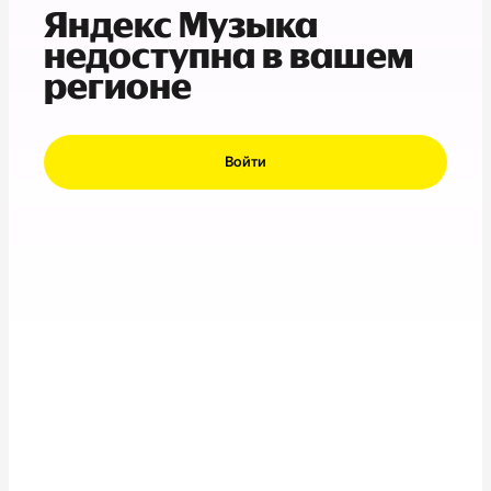
Яндекс Музыка
недоступна в вашем
регионе
Войти