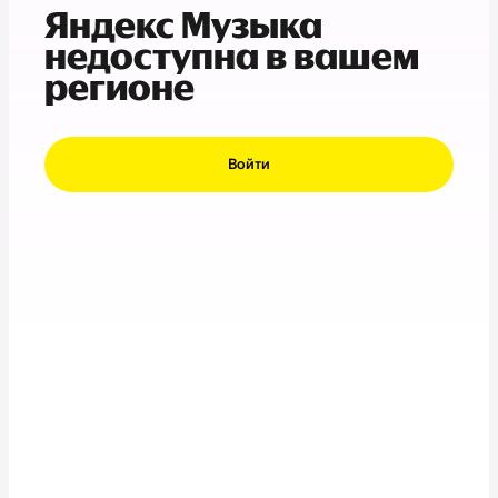
Яндекс Музыка
недоступна в вашем
регионе
Войти