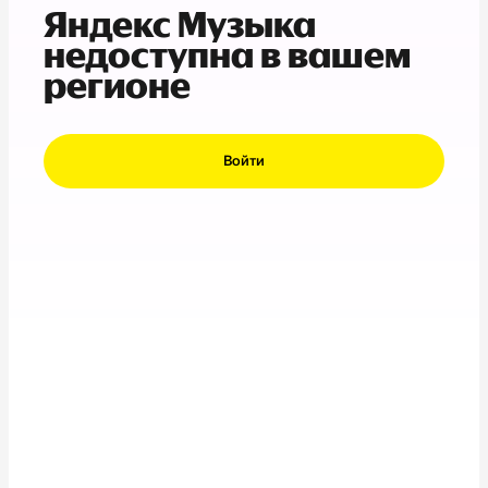
Яндекс Музыка
недоступна в вашем
регионе
Войти