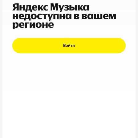
Яндекс Музыка
недоступна в вашем
регионе
Войти