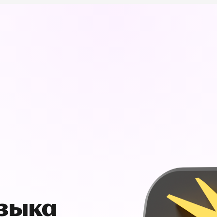
узыка