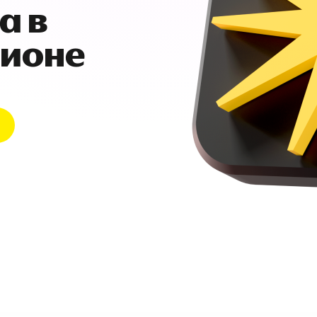
а в
гионе