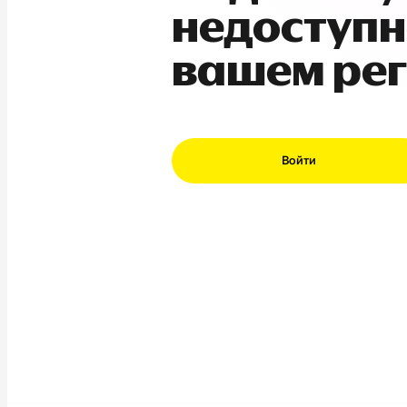
недоступн
вашем ре
Войти