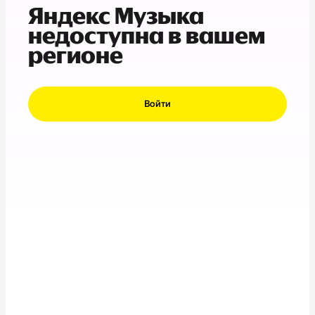
Яндекс Музыка
недоступна в вашем
регионе
Войти