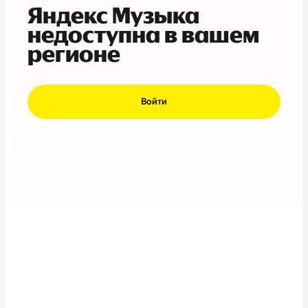
Яндекс Музыка
недоступна в вашем
регионе
Войти