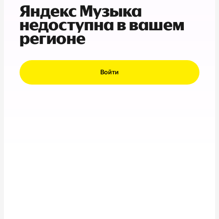
Яндекс Музыка
недоступна в вашем
регионе
Войти