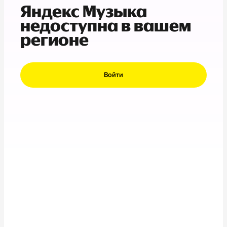
Яндекс Музыка
недоступна в вашем
регионе
Войти